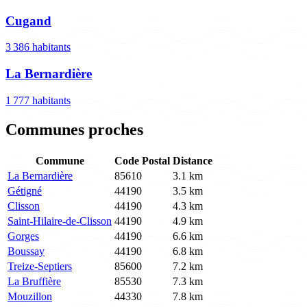
Cugand
3 386 habitants
La Bernardière
1 777 habitants
Communes proches
Commune
Code Postal
Distance
La Bernardière
85610
3.1 km
Gétigné
44190
3.5 km
Clisson
44190
4.3 km
Saint-Hilaire-de-Clisson
44190
4.9 km
Gorges
44190
6.6 km
Boussay
44190
6.8 km
Treize-Septiers
85600
7.2 km
La Bruffière
85530
7.3 km
Mouzillon
44330
7.8 km