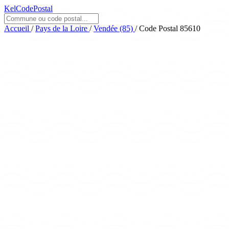
KelCodePostal
Accueil
/
Pays de la Loire
/
Vendée (85)
/
Code Postal 85610