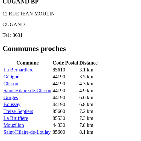
CUGAND BP
12 RUE JEAN MOULIN
CUGAND
Tel : 3631
Communes proches
Commune
Code Postal
Distance
La Bernardière
85610
3.1 km
Gétigné
44190
3.5 km
Clisson
44190
4.3 km
Saint-Hilaire-de-Clisson
44190
4.9 km
Gorges
44190
6.6 km
Boussay
44190
6.8 km
Treize-Septiers
85600
7.2 km
La Bruffière
85530
7.3 km
Mouzillon
44330
7.8 km
Saint-Hilaire-de-Loulay
85600
8.1 km