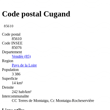
Code postal Cugand
85610
Code postal
85610
Code INSEE
85076
Departement
Vendée (85)
Region
Pays de la Loire
Population
3 386
Superficie
14 km²
Densite
242 hab/km²
Intercommunalite
CC Terres de Montaigu, Cc Montaigu-Rocheservière