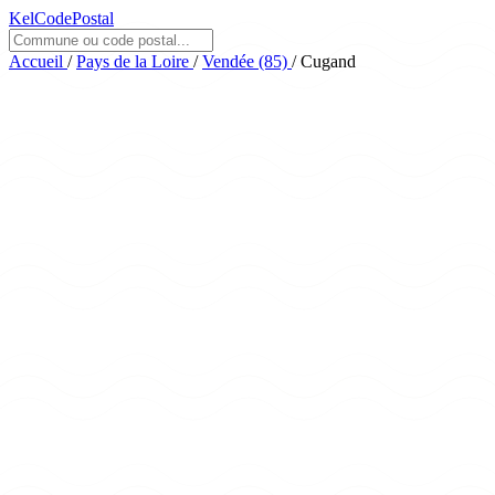
KelCodePostal
Accueil
/
Pays de la Loire
/
Vendée (85)
/
Cugand