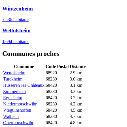
Wintzenheim
7 536 habitants
Wettolsheim
1 694 habitants
Communes proches
Commune
Code Postal
Distance
Wettolsheim
68920
2.9 km
Turckheim
68230
3.0 km
Husseren-les-Châteaux
68420
3.1 km
Zimmerbach
68230
3.3 km
Eguisheim
68420
3.7 km
Niedermorschwihr
68230
4.2 km
Vœgtlinshoffen
68420
4.5 km
Walbach
68230
4.7 km
Obermorschwihr
68420
4.8 km