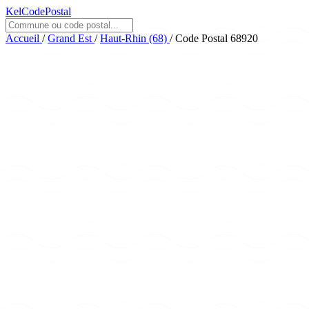
KelCodePostal
Accueil
/
Grand Est
/
Haut-Rhin (68)
/
Code Postal 68920