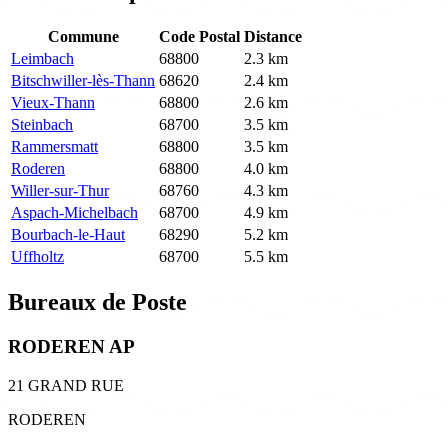
Commune
Code Postal
Distance
Leimbach
68800
2.3 km
Bitschwiller-lès-Thann
68620
2.4 km
Vieux-Thann
68800
2.6 km
Steinbach
68700
3.5 km
Rammersmatt
68800
3.5 km
Roderen
68800
4.0 km
Willer-sur-Thur
68760
4.3 km
Aspach-Michelbach
68700
4.9 km
Bourbach-le-Haut
68290
5.2 km
Uffholtz
68700
5.5 km
Bureaux de Poste
RODEREN AP
21 GRAND RUE
RODEREN