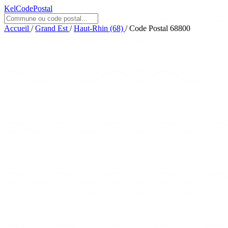
KelCodePostal
Accueil
/
Grand Est
/
Haut-Rhin (68)
/
Code Postal 68800