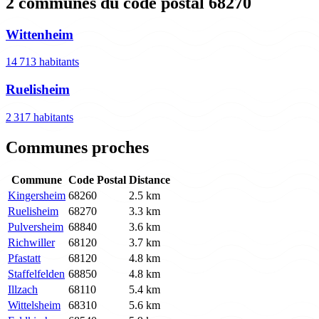
2 communes du code postal 68270
Wittenheim
14 713 habitants
Ruelisheim
2 317 habitants
Communes proches
Commune
Code Postal
Distance
Kingersheim
68260
2.5 km
Ruelisheim
68270
3.3 km
Pulversheim
68840
3.6 km
Richwiller
68120
3.7 km
Pfastatt
68120
4.8 km
Staffelfelden
68850
4.8 km
Illzach
68110
5.4 km
Wittelsheim
68310
5.6 km