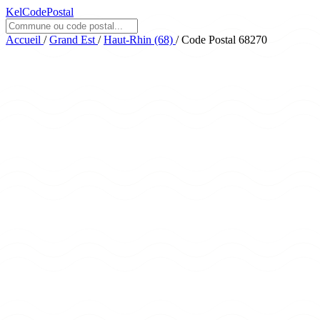
KelCodePostal
Accueil
/
Grand Est
/
Haut-Rhin (68)
/
Code Postal 68270