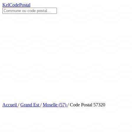
KelCodePostal
Accueil
/
Grand Est
/
Moselle (57)
/
Code Postal 57320