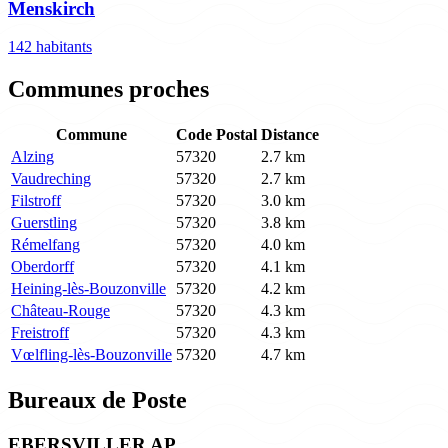
Menskirch
142 habitants
Communes proches
Commune
Code Postal
Distance
Alzing
57320
2.7 km
Vaudreching
57320
2.7 km
Filstroff
57320
3.0 km
Guerstling
57320
3.8 km
Rémelfang
57320
4.0 km
Oberdorff
57320
4.1 km
Heining-lès-Bouzonville
57320
4.2 km
Château-Rouge
57320
4.3 km
Freistroff
57320
4.3 km
Vœlfling-lès-Bouzonville
57320
4.7 km
Bureaux de Poste
EBERSVILLER AP