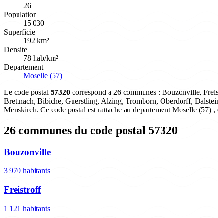
26
Population
15 030
Superficie
192 km²
Densite
78 hab/km²
Departement
Moselle (57)
Le code postal
57320
correspond a 26 communes : Bouzonville, Freistr
Brettnach, Bibiche, Guerstling, Alzing, Tromborn, Oberdorff, Dalste
Menskirch. Ce code postal est rattache au departement Moselle (57) ,
26 communes du code postal 57320
Bouzonville
3 970 habitants
Freistroff
1 121 habitants