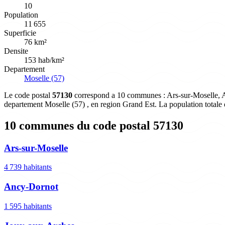
10
Population
11 655
Superficie
76 km²
Densite
153 hab/km²
Departement
Moselle (57)
Le code postal
57130
correspond a 10 communes : Ars-sur-Moselle, Anc
departement Moselle (57) , en region Grand Est. La population totale
10 communes du code postal 57130
Ars-sur-Moselle
4 739 habitants
Ancy-Dornot
1 595 habitants