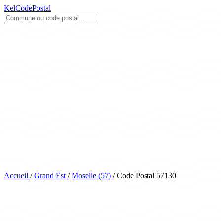
KelCodePostal
Accueil
/
Grand Est
/
Moselle (57)
/
Code Postal 57130