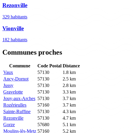
Rezonville
329 habitants
Vionville
182 habitants
Communes proches
Commune
Code Postal
Distance
Vaux
57130
1.8 km
Ancy-Dornot
57130
2.5 km
Jussy
57130
2.8 km
Gravelotte
57130
3.3 km
Jouy-aux-Arches
57130
3.7 km
Rozérieulles
57160
3.7 km
Sainte-Ruffine
57130
4.3 km
Rezonville
57130
4.7 km
Gorze
57680
5.1 km
Moulins-lès-Metz
57160
5.2 km