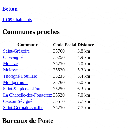
Betton
10 692 habitants
Communes proches
Commune
Code Postal
Distance
Saint-Grégoire
35760
3.8 km
Chevaigné
35250
4.9 km
Mouazé
35250
5.0 km
Melesse
35520
5.3 km
Thorigné-Fouillard
35235
5.4 km
Montgermont
35760
6.0 km
Saint-Sulpice-la-Forêt
35250
6.3 km
La Chapelle-des-Fougeretz
35520
7.0 km
Cesson-Sévigné
35510
7.7 km
Saint-Germain-sur-Ille
35250
7.7 km
Bureaux de Poste