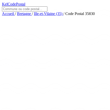
KelCodePostal
Accueil
/
Bretagne
/
Ille-et-Vilaine (35)
/
Code Postal 35830