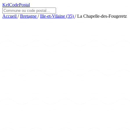
KelCodePostal
Accueil
/
Bretagne
/
Ille-et-Vilaine (35)
/
La Chapelle-des-Fougeretz