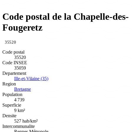
Code postal de la Chapelle-des-
Fougeretz
35520
Code postal
35520
Code INSEE
35059
Departement
Ille-et-Vilaine (35)
Region
Bretagne
Population
4 739
Superficie
9 km²
Densite
527 hab/km²
Intercommunalite
Rennes Métropole