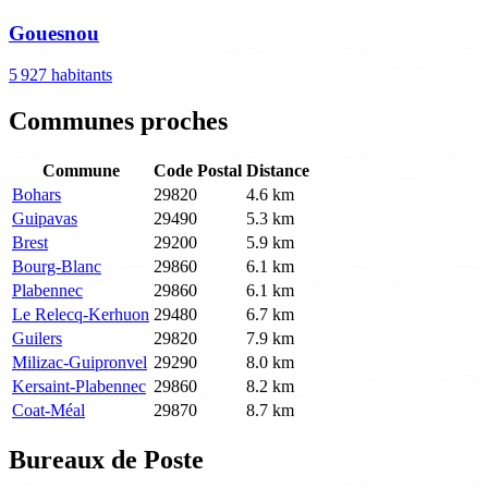
Gouesnou
5 927 habitants
Communes proches
Commune
Code Postal
Distance
Bohars
29820
4.6 km
Guipavas
29490
5.3 km
Brest
29200
5.9 km
Bourg-Blanc
29860
6.1 km
Plabennec
29860
6.1 km
Le Relecq-Kerhuon
29480
6.7 km
Guilers
29820
7.9 km
Milizac-Guipronvel
29290
8.0 km
Kersaint-Plabennec
29860
8.2 km
Coat-Méal
29870
8.7 km
Bureaux de Poste