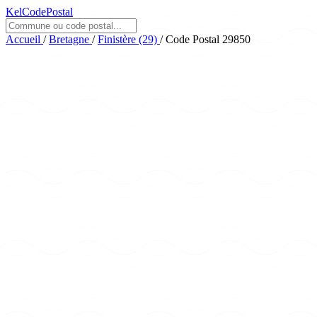
KelCodePostal
Accueil
/
Bretagne
/
Finistère (29)
/
Code Postal 29850