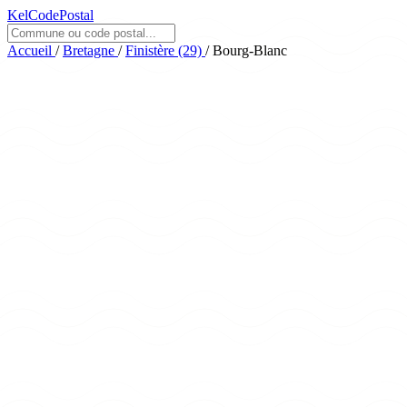
KelCodePostal
Accueil
/
Bretagne
/
Finistère (29)
/
Bourg-Blanc