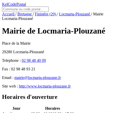
KelCodePostal
Accueil
/
Bretagne
/
Finistère (29)
/
Locmaria-Plouzané
/
Mairie
Locmaria-Plouzané
Mairie de Locmaria-Plouzané
Place de la Mairie
29280 Locmaria-Plouzané
Telephone :
02 98 48 40 09
Fax :
02 98 48 93 21
Email :
mairie@locmaria-plouzane.fr
Site web :
http://www.locmaria-plouzane.fr
Horaires d'ouverture
Jour
Horaires