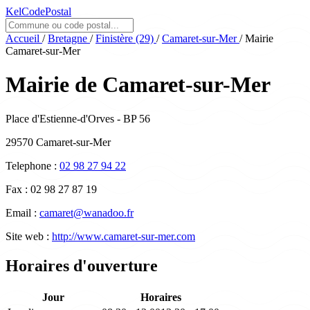
KelCodePostal
Accueil
/
Bretagne
/
Finistère (29)
/
Camaret-sur-Mer
/
Mairie
Camaret-sur-Mer
Mairie de Camaret-sur-Mer
Place d'Estienne-d'Orves - BP 56
29570 Camaret-sur-Mer
Telephone :
02 98 27 94 22
Fax :
02 98 27 87 19
Email :
camaret@wanadoo.fr
Site web :
http://www.camaret-sur-mer.com
Horaires d'ouverture
Jour
Horaires