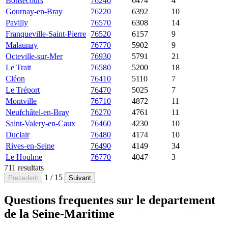
Bonsecours
76240
6474
4
Gournay-en-Bray
76220
6392
10
Pavilly
76570
6308
14
Franqueville-Saint-Pierre
76520
6157
9
Malaunay
76770
5902
9
Octeville-sur-Mer
76930
5791
21
Le Trait
76580
5200
18
Cléon
76410
5110
7
Le Tréport
76470
5025
7
Montville
76710
4872
11
Neufchâtel-en-Bray
76270
4761
11
Saint-Valery-en-Caux
76460
4230
10
Duclair
76480
4174
10
Rives-en-Seine
76490
4149
34
Le Houlme
76770
4047
3
711 resultats
1 / 15
Precedent
Suivant
Questions frequentes sur le departement
de la Seine-Maritime