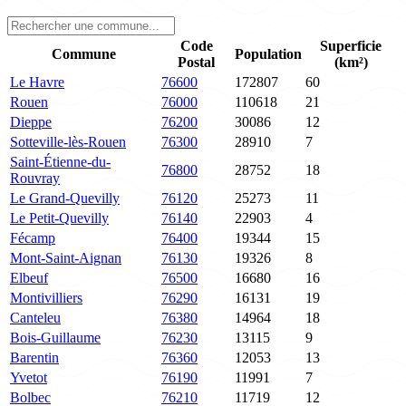
Code
Superficie
Commune
Population
Postal
(km²)
Le Havre
76600
172807
60
Rouen
76000
110618
21
Dieppe
76200
30086
12
Sotteville-lès-Rouen
76300
28910
7
Saint-Étienne-du-
76800
28752
18
Rouvray
Le Grand-Quevilly
76120
25273
11
Le Petit-Quevilly
76140
22903
4
Fécamp
76400
19344
15
Mont-Saint-Aignan
76130
19326
8
Elbeuf
76500
16680
16
Montivilliers
76290
16131
19
Canteleu
76380
14964
18
Bois-Guillaume
76230
13115
9
Barentin
76360
12053
13
Yvetot
76190
11991
7
Bolbec
76210
11719
12