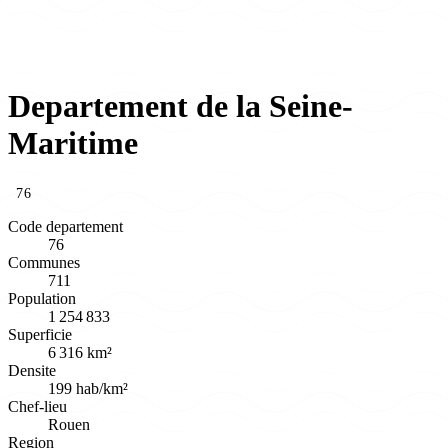
Departement de la Seine-
Maritime
76
Code departement
76
Communes
711
Population
1 254 833
Superficie
6 316 km²
Densite
199 hab/km²
Chef-lieu
Rouen
Region