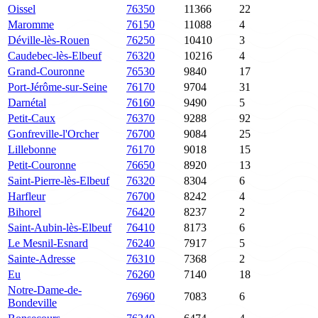
Oissel
76350
11366
22
Maromme
76150
11088
4
Déville-lès-Rouen
76250
10410
3
Caudebec-lès-Elbeuf
76320
10216
4
Grand-Couronne
76530
9840
17
Port-Jérôme-sur-Seine
76170
9704
31
Darnétal
76160
9490
5
Petit-Caux
76370
9288
92
Gonfreville-l'Orcher
76700
9084
25
Lillebonne
76170
9018
15
Petit-Couronne
76650
8920
13
Saint-Pierre-lès-Elbeuf
76320
8304
6
Harfleur
76700
8242
4
Bihorel
76420
8237
2
Saint-Aubin-lès-Elbeuf
76410
8173
6
Le Mesnil-Esnard
76240
7917
5
Sainte-Adresse
76310
7368
2
Eu
76260
7140
18
Notre-Dame-de-
76960
7083
6
Bondeville