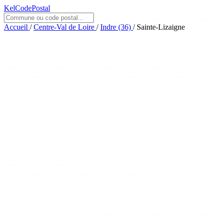
KelCodePostal
Accueil
/
Centre-Val de Loire
/
Indre (36)
/
Sainte-Lizaigne