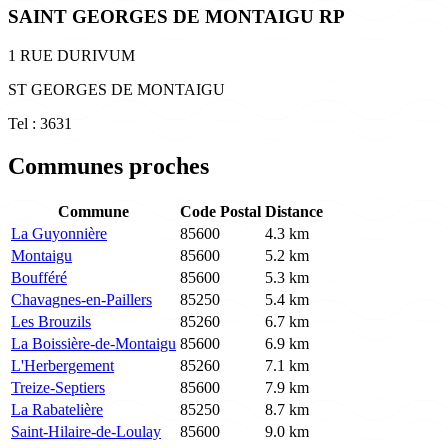
SAINT GEORGES DE MONTAIGU RP
1 RUE DURIVUM
ST GEORGES DE MONTAIGU
Tel : 3631
Communes proches
Commune
Code Postal
Distance
La Guyonnière
85600
4.3 km
Montaigu
85600
5.2 km
Boufféré
85600
5.3 km
Chavagnes-en-Paillers
85250
5.4 km
Les Brouzils
85260
6.7 km
La Boissière-de-Montaigu
85600
6.9 km
L'Herbergement
85260
7.1 km
Treize-Septiers
85600
7.9 km
La Rabatelière
85250
8.7 km
Saint-Hilaire-de-Loulay
85600
9.0 km