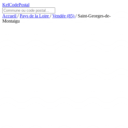
KelCodePostal
Accueil
/
Pays de la Loire
/
Vendée (85)
/
Saint-Georges-de-
Montaigu