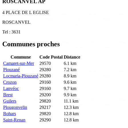
ROSCANVEL AP
4 PLACE DE L EGLISE
ROSCANVEL
Tel : 3631
Communes proches
Commune
Code Postal
Distance
Camaret-sur-Mer
29570
6.1 km
Plouzané
29280
7.2 km
Locmaria-Plouzané
29280
8.9 km
Crozon
29160
9.6 km
Lanvéoc
29160
9.7 km
Brest
29200
9.9 km
Guilers
29820
11.1 km
Plougonvelin
29217
12.3 km
Bohars
29820
12.8 km
Saint-Renan
29290
12.8 km