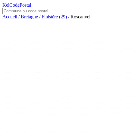
KelCodePostal
Accueil
/
Bretagne
/
Finistère (29)
/
Roscanvel