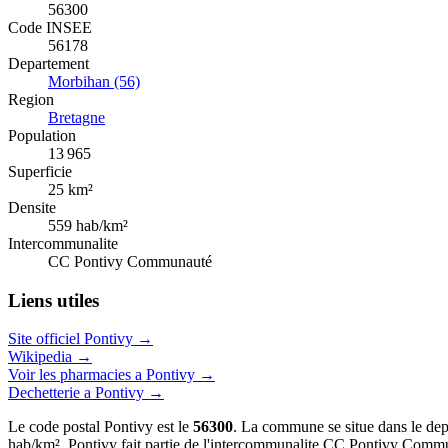
56300
Code INSEE
56178
Departement
Morbihan (56)
Region
Bretagne
Population
13 965
Superficie
25 km²
Densite
559 hab/km²
Intercommunalite
CC Pontivy Communauté
Liens utiles
Site officiel Pontivy →
Wikipedia →
Voir les pharmacies a Pontivy →
Dechetterie a Pontivy →
Le code postal Pontivy est le
56300
. La commune se situe dans le dep
hab/km². Pontivy fait partie de l'intercommunalite CC Pontivy Comm