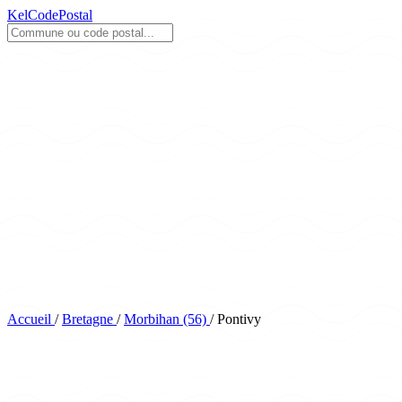
KelCodePostal
Accueil
/
Bretagne
/
Morbihan (56)
/
Pontivy