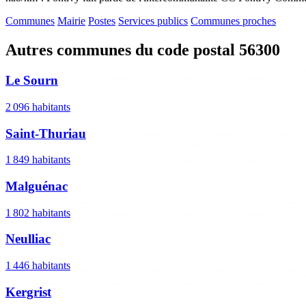
Communes
Mairie
Postes
Services publics
Communes proches
Autres communes du code postal 56300
Le Sourn
2 096 habitants
Saint-Thuriau
1 849 habitants
Malguénac
1 802 habitants
Neulliac
1 446 habitants
Kergrist