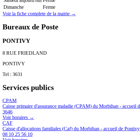
Samedi
aujourd'hui
Ferme
Dimanche
Ferme
Voir la fiche complete de la mairie →
Bureaux de Poste
PONTIVY
8 RUE FRIEDLAND
PONTIVY
Tel : 3631
Services publics
CPAM
Caisse primaire d'assurance maladie (CPAM) du Morbihan - accueil d
3646
Voir horaires →
CAF
Caisse d'allocations familiales (Caf) du Morbihan - accueil de Pontivy
08 10 25 56 10
Voir horaires →