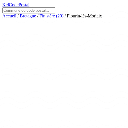
KelCodePostal
Accueil
/
Bretagne
/
Finistère (29)
/
Plourin-lès-Morlaix