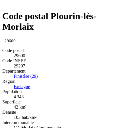
Code postal Plourin-lès-
Morlaix
29600
Code postal
29600
Code INSEE
29207
Departement
Finistère (29)
Region
Bretagne
Population
4 343
Superficie
42 km²
Densite
103 hab/km²
Intercommunalite
CA Morlaix Communauté