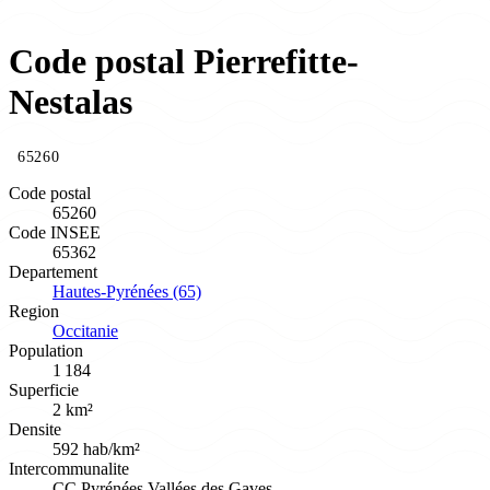
Code postal Pierrefitte-
Nestalas
65260
Code postal
65260
Code INSEE
65362
Departement
Hautes-Pyrénées (65)
Region
Occitanie
Population
1 184
Superficie
2 km²
Densite
592 hab/km²
Intercommunalite
CC Pyrénées Vallées des Gaves