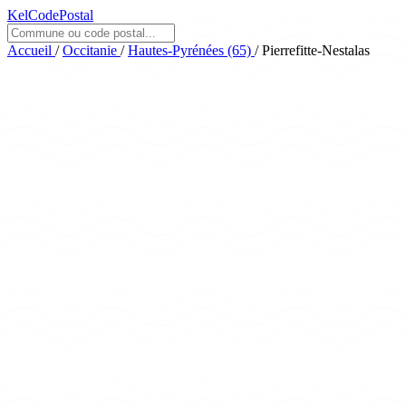
KelCodePostal
Accueil
/
Occitanie
/
Hautes-Pyrénées (65)
/
Pierrefitte-Nestalas