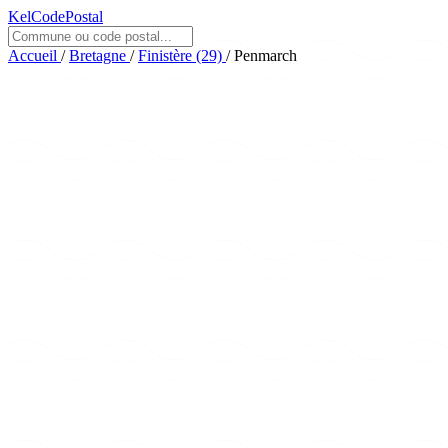
KelCodePostal
Accueil
/
Bretagne
/
Finistère (29)
/
Penmarch