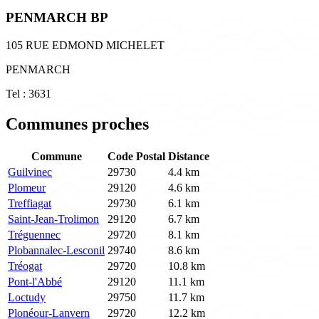
PENMARCH BP
105 RUE EDMOND MICHELET
PENMARCH
Tel : 3631
Communes proches
Commune
Code Postal
Distance
Guilvinec
29730
4.4 km
Plomeur
29120
4.6 km
Treffiagat
29730
6.1 km
Saint-Jean-Trolimon
29120
6.7 km
Tréguennec
29720
8.1 km
Plobannalec-Lesconil
29740
8.6 km
Tréogat
29720
10.8 km
Pont-l'Abbé
29120
11.1 km
Loctudy
29750
11.7 km
Plonéour-Lanvern
29720
12.2 km