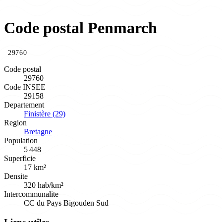
Code postal Penmarch
29760
Code postal
29760
Code INSEE
29158
Departement
Finistère (29)
Region
Bretagne
Population
5 448
Superficie
17 km²
Densite
320 hab/km²
Intercommunalite
CC du Pays Bigouden Sud