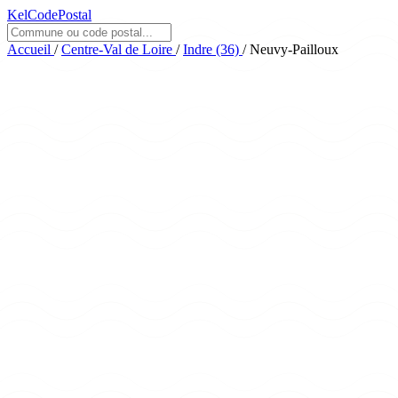
KelCodePostal
Accueil
/
Centre-Val de Loire
/
Indre (36)
/
Neuvy-Pailloux