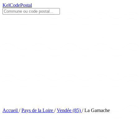
KelCodePostal
Accueil
/
Pays de la Loire
/
Vendée (85)
/
La Garnache