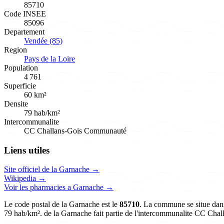
85710
Code INSEE
85096
Departement
Vendée (85)
Region
Pays de la Loire
Population
4 761
Superficie
60 km²
Densite
79 hab/km²
Intercommunalite
CC Challans-Gois Communauté
Liens utiles
Site officiel de la Garnache →
Wikipedia →
Voir les pharmacies a Garnache →
Le code postal de la Garnache est le
85710
. La commune se situe dans
79 hab/km². de la Garnache fait partie de l'intercommunalite CC Ch