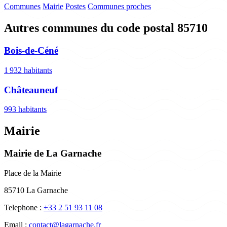
Communes
Mairie
Postes
Communes proches
Autres communes du code postal 85710
Bois-de-Céné
1 932 habitants
Châteauneuf
993 habitants
Mairie
Mairie de La Garnache
Place de la Mairie
85710 La Garnache
Telephone :
+33 2 51 93 11 08
Email :
contact@lagarnache.fr