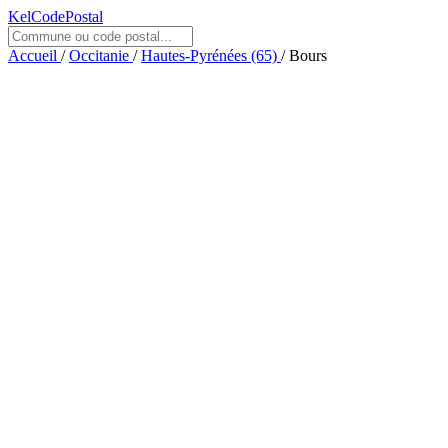
KelCodePostal
Accueil
/
Occitanie
/
Hautes-Pyrénées (65)
/
Bours