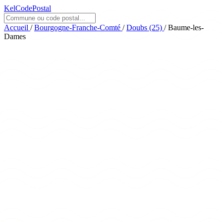
KelCodePostal
Accueil
/
Bourgogne-Franche-Comté
/
Doubs (25)
/
Baume-les-
Dames