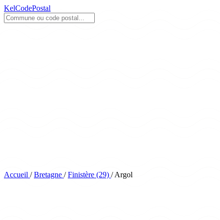
KelCodePostal
Accueil
/
Bretagne
/
Finistère (29)
/
Argol