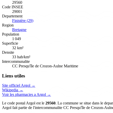
29560
Code INSEE
29001
Departement
Finistère (29)
Region
Bretagne
Population
1 049
Superficie
32 km²
Densite
33 hab/km²
Intercommunalite
CC Presqu'île de Crozon-Aulne Maritime
Liens utiles
Site officiel Argol →
Wikipedia →
Voir les pharmacies a Argol →
Le code postal Argol est le
29560
. La commune se situe dans le depart
Argol fait partie de l'intercommunalite CC Presqu'île de Crozon-Auln