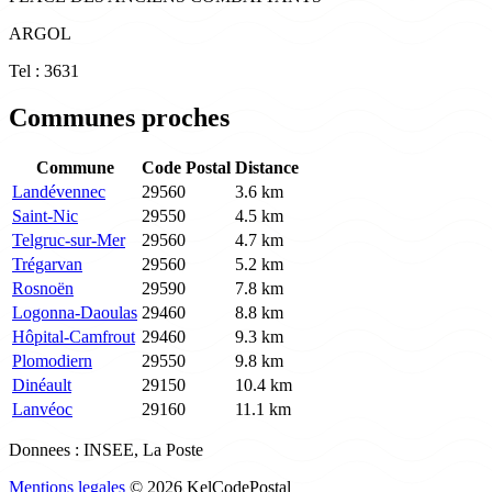
ARGOL
Tel : 3631
Communes proches
Commune
Code Postal
Distance
Landévennec
29560
3.6 km
Saint-Nic
29550
4.5 km
Telgruc-sur-Mer
29560
4.7 km
Trégarvan
29560
5.2 km
Rosnoën
29590
7.8 km
Logonna-Daoulas
29460
8.8 km
Hôpital-Camfrout
29460
9.3 km
Plomodiern
29550
9.8 km
Dinéault
29150
10.4 km
Lanvéoc
29160
11.1 km
Donnees : INSEE, La Poste
Mentions legales
© 2026 KelCodePostal