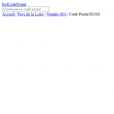
KelCodePostal
Accueil
/
Pays de la Loire
/
Vendée (85)
/
Code Postal 85310