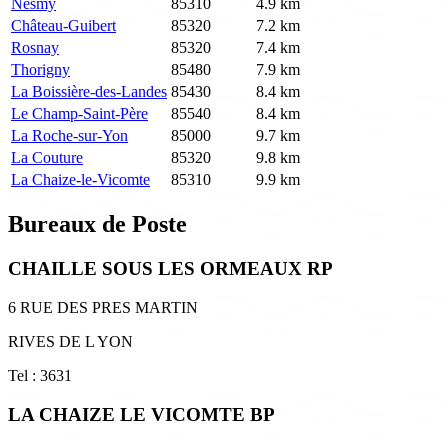
Nesmy
85310
4.9 km
Château-Guibert
85320
7.2 km
Rosnay
85320
7.4 km
Thorigny
85480
7.9 km
La Boissière-des-Landes
85430
8.4 km
Le Champ-Saint-Père
85540
8.4 km
La Roche-sur-Yon
85000
9.7 km
La Couture
85320
9.8 km
La Chaize-le-Vicomte
85310
9.9 km
Bureaux de Poste
CHAILLE SOUS LES ORMEAUX RP
6 RUE DES PRES MARTIN
RIVES DE L YON
Tel : 3631
LA CHAIZE LE VICOMTE BP