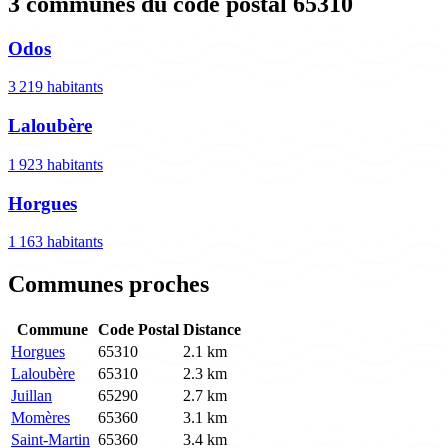
3 communes du code postal 65310
Odos
3 219 habitants
Laloubère
1 923 habitants
Horgues
1 163 habitants
Communes proches
Commune
Code Postal
Distance
Horgues
65310
2.1 km
Laloubère
65310
2.3 km
Juillan
65290
2.7 km
Momères
65360
3.1 km
Saint-Martin
65360
3.4 km