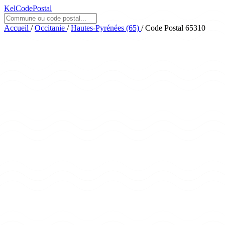
KelCodePostal
Accueil
/
Occitanie
/
Hautes-Pyrénées (65)
/
Code Postal 65310