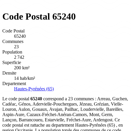
Code Postal 65240
Code Postal
65240
Communes
23
Population
2 742
Superficie
200 km²
Densite
14 hab/km²
Departement
Hautes-Pyrénées (65)
Le code postal
65240
correspond a 23 communes : Arreau, Guchen,
Cadéac, Génos, Adervielle-Pouchergues, Jézeau, Grézian, Vielle-
Louron, Aulon, Gouaux, Avajan, Pailhac, Loudervielle, Bareilles,
Aspin-Aure, Cazaux-Fréchet-Anéran-Camors, Mont, Germ,
Lançon, Barrancoueu, Estarvielle, Fréchet-Aure, Ardengost. Ce
code postal est rattache au departement Hautes-Pyrénées (65) , en
region Occitanie. La population totale des communes de ce code