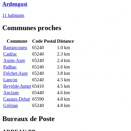
Ardengost
11 habitants
Communes proches
Commune
Code Postal
Distance
Barrancoueu
65240
1.0 km
Cadéac
65240
2.3 km
Aspin-Aure
65240
2.4 km
Pailhac
65240
2.6 km
Fréchet-Aure
65240
3.8 km
Lançon
65240
4.5 km
Beyrède-Jumet
65410
4.5 km
Ancizan
65440
4.6 km
Cazaux-Debat
65590
4.8 km
Grézian
65240
4.8 km
Bureaux de Poste