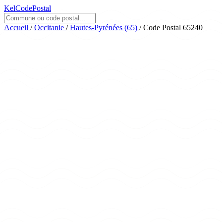
KelCodePostal
Accueil
/
Occitanie
/
Hautes-Pyrénées (65)
/
Code Postal 65240