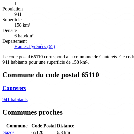
1
Population
941
Superficie
158 km²
Densite
6 hab/km²
Departement
Hautes-Pyrénées (65)
Le code postal
65110
correspond a la commune de Cauterets. Ce code p
941 habitants pour une superficie de 158 km².
Commune du code postal 65110
Cauterets
941 habitants
Communes proches
Commune
Code Postal
Distance
Sazos
65120
6.8 km