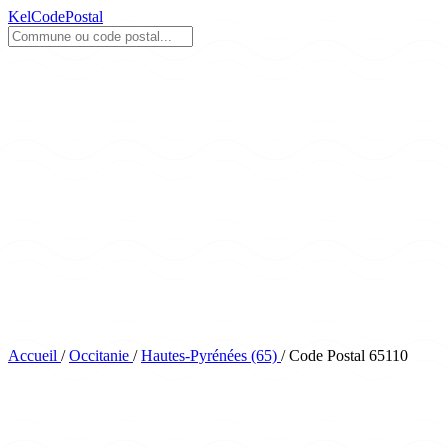
KelCodePostal
Accueil
/
Occitanie
/
Hautes-Pyrénées (65)
/
Code Postal 65110