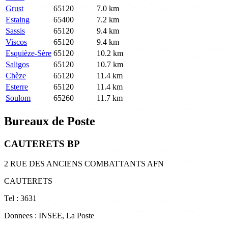
Grust
65120
7.0 km
Estaing
65400
7.2 km
Sassis
65120
9.4 km
Viscos
65120
9.4 km
Esquièze-Sère
65120
10.2 km
Saligos
65120
10.7 km
Chèze
65120
11.4 km
Esterre
65120
11.4 km
Soulom
65260
11.7 km
Bureaux de Poste
CAUTERETS BP
2 RUE DES ANCIENS COMBATTANTS AFN
CAUTERETS
Tel : 3631
Donnees : INSEE, La Poste