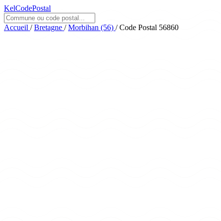
KelCodePostal
Accueil
/
Bretagne
/
Morbihan (56)
/
Code Postal 56860