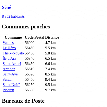
Séné
8 852 habitants
Communes proches
Commune
Code Postal
Distance
Vannes
56000
4.7 km
Le Hézo
56450
5.5 km
Theix-Noyalo
56450
5.8 km
Île-d'Arz
56840
6.5 km
Saint-Armel
56450
6.6 km
Arradon
56610
7.4 km
Saint-Avé
56890
8.5 km
Surzur
56450
9.4 km
Saint-Nolff
56250
9.5 km
Ploeren
56880
9.7 km
Bureaux de Poste