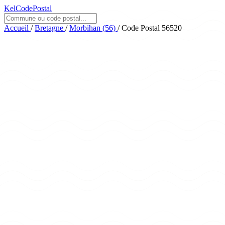
KelCodePostal
Accueil
/
Bretagne
/
Morbihan (56)
/
Code Postal 56520