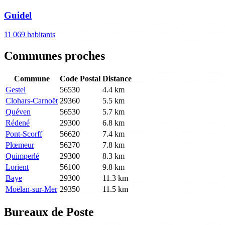
Guidel
11 069 habitants
Communes proches
Commune
Code Postal
Distance
Gestel
56530
4.4 km
Clohars-Carnoët
29360
5.5 km
Quéven
56530
5.7 km
Rédené
29300
6.8 km
Pont-Scorff
56620
7.4 km
Plœmeur
56270
7.8 km
Quimperlé
29300
8.3 km
Lorient
56100
9.8 km
Baye
29300
11.3 km
Moëlan-sur-Mer
29350
11.5 km
Bureaux de Poste