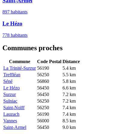
Saint-Armel
897 habitants
Le Hézo
778 habitants
Communes proches
Commune
Code Postal
Distance
La Trinité-Surzur
56190
5.4 km
Treffléan
56250
5.5 km
Séné
56860
5.8 km
Le Hézo
56450
6.6 km
Surzur
56450
7.2 km
Sulniac
56250
7.2 km
Saint-Nolff
56250
7.4 km
Lauzach
56190
7.4 km
Vannes
56000
8.5 km
Saint-Armel
56450
9.0 km