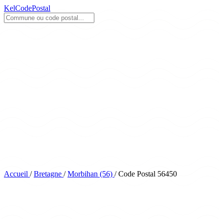
KelCodePostal
Accueil
/
Bretagne
/
Morbihan (56)
/
Code Postal 56450