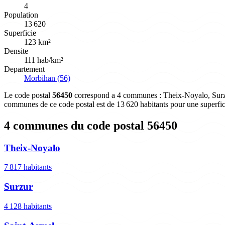
4
Population
13 620
Superficie
123 km²
Densite
111 hab/km²
Departement
Morbihan (56)
Le code postal
56450
correspond a 4 communes : Theix-Noyalo, Surzur
communes de ce code postal est de 13 620 habitants pour une superfi
4 communes du code postal 56450
Theix-Noyalo
7 817 habitants
Surzur
4 128 habitants