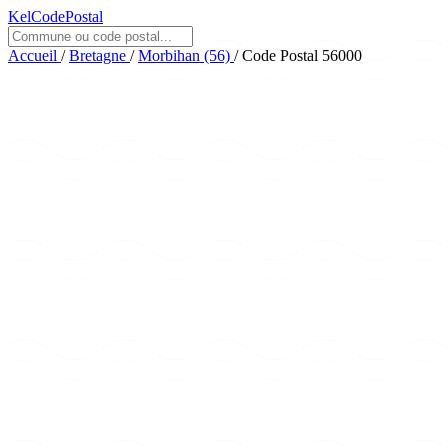
KelCodePostal
Accueil
/
Bretagne
/
Morbihan (56)
/
Code Postal 56000