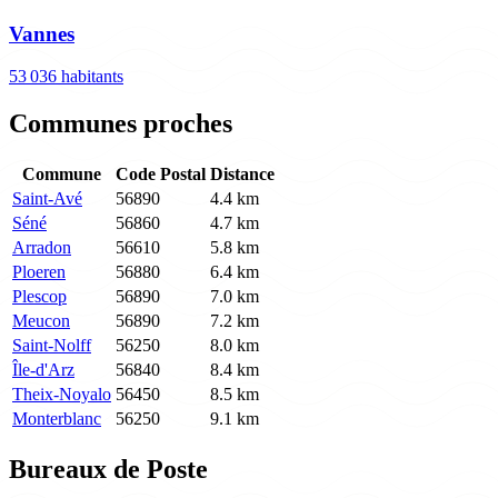
Vannes
53 036 habitants
Communes proches
Commune
Code Postal
Distance
Saint-Avé
56890
4.4 km
Séné
56860
4.7 km
Arradon
56610
5.8 km
Ploeren
56880
6.4 km
Plescop
56890
7.0 km
Meucon
56890
7.2 km
Saint-Nolff
56250
8.0 km
Île-d'Arz
56840
8.4 km
Theix-Noyalo
56450
8.5 km
Monterblanc
56250
9.1 km
Bureaux de Poste