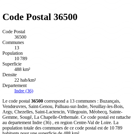
Code Postal 36500
Code Postal
36500
Communes
13
Population
10 789
Superficie
488 km²
Densite
22 hab/km²
Departement
Indre (36)
Le code postal
36500
correspond a 13 communes : Buzançais,
Vendœuvres, Saint-Genou, Palluau-sur-Indre, Neuillay-les-Bois,
Argy, Chezelles, Saint-Lactencin, Villegouin, Méobecq, Sainte-
Gemme, Sougé, La Chapelle-Orthemale. Ce code postal est rattache
au departement Indre (36) , en region Centre-Val de Loire. La
population totale des communes de ce code postal est de 10 789
habitants pour une superficie de 488 km².