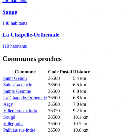
266 habitants
Sougé
148 habitants
La Chapelle-Orthemale
119 habitants
Communes proches
Commune
Code Postal
Distance
Saint-Genou
36500
5.4 km
Saint-Lactencin
36500
6.5 km
Sainte-Gemme
36500
6.8 km
La Chapelle-Orthemale
36500
6.8 km
Argy
36500
7.0 km
Villedieu-sur-Indre
36320
9.2 km
Sougé
36500
10.1 km
Villegouin
36500
10.5 km
Palluau-sur-Indre
36500
10.6 km