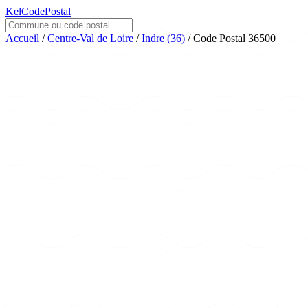
KelCodePostal
Accueil
/
Centre-Val de Loire
/
Indre (36)
/
Code Postal 36500