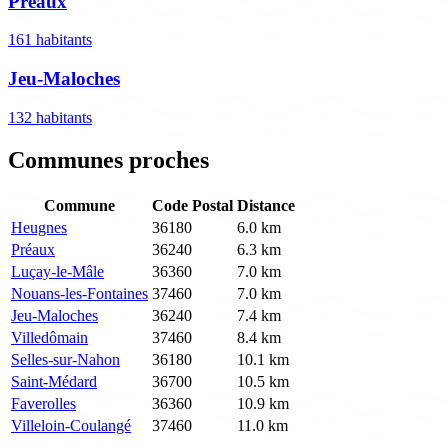
Préaux
161 habitants
Jeu-Maloches
132 habitants
Communes proches
Commune
Code Postal
Distance
Heugnes
36180
6.0 km
Préaux
36240
6.3 km
Luçay-le-Mâle
36360
7.0 km
Nouans-les-Fontaines
37460
7.0 km
Jeu-Maloches
36240
7.4 km
Villedômain
37460
8.4 km
Selles-sur-Nahon
36180
10.1 km
Saint-Médard
36700
10.5 km
Faverolles
36360
10.9 km
Villeloin-Coulangé
37460
11.0 km