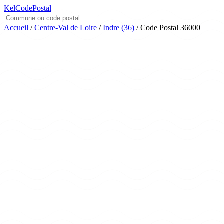
KelCodePostal
Accueil
/
Centre-Val de Loire
/
Indre (36)
/
Code Postal 36000