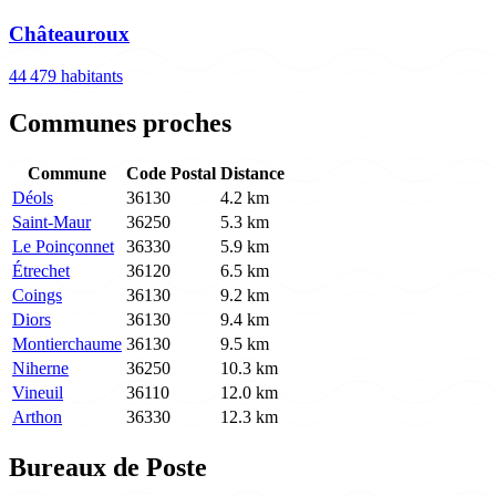
Châteauroux
44 479 habitants
Communes proches
Commune
Code Postal
Distance
Déols
36130
4.2 km
Saint-Maur
36250
5.3 km
Le Poinçonnet
36330
5.9 km
Étrechet
36120
6.5 km
Coings
36130
9.2 km
Diors
36130
9.4 km
Montierchaume
36130
9.5 km
Niherne
36250
10.3 km
Vineuil
36110
12.0 km
Arthon
36330
12.3 km
Bureaux de Poste