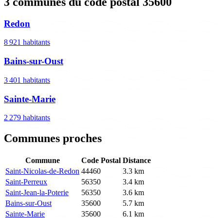
3 communes du code postal 35600
Redon
8 921 habitants
Bains-sur-Oust
3 401 habitants
Sainte-Marie
2 279 habitants
Communes proches
Commune
Code Postal
Distance
Saint-Nicolas-de-Redon
44460
3.3 km
Saint-Perreux
56350
3.4 km
Saint-Jean-la-Poterie
56350
3.6 km
Bains-sur-Oust
35600
5.7 km
Sainte-Marie
35600
6.1 km