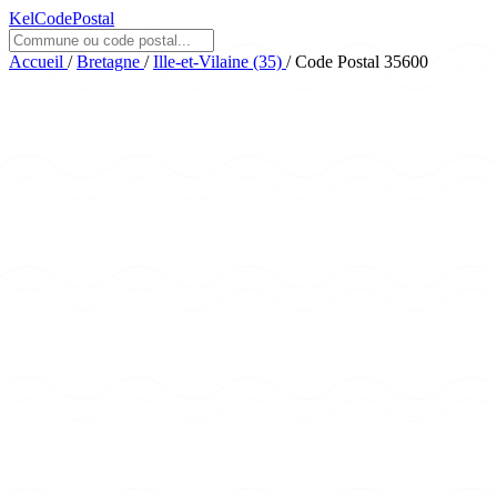
KelCodePostal
Accueil
/
Bretagne
/
Ille-et-Vilaine (35)
/
Code Postal 35600