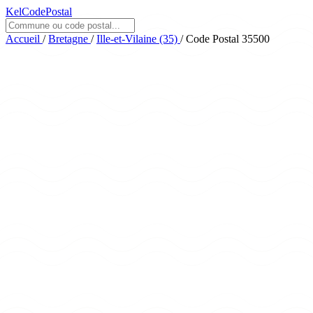
KelCodePostal
Accueil
/
Bretagne
/
Ille-et-Vilaine (35)
/
Code Postal 35500