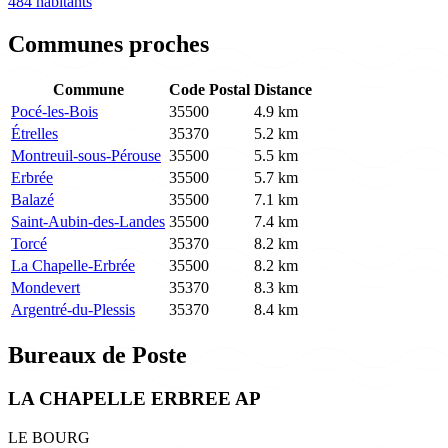
484 habitants
Communes proches
Commune
Code Postal
Distance
Pocé-les-Bois
35500
4.9 km
Étrelles
35370
5.2 km
Montreuil-sous-Pérouse
35500
5.5 km
Erbrée
35500
5.7 km
Balazé
35500
7.1 km
Saint-Aubin-des-Landes
35500
7.4 km
Torcé
35370
8.2 km
La Chapelle-Erbrée
35500
8.2 km
Mondevert
35370
8.3 km
Argentré-du-Plessis
35370
8.4 km
Bureaux de Poste
LA CHAPELLE ERBREE AP
LE BOURG