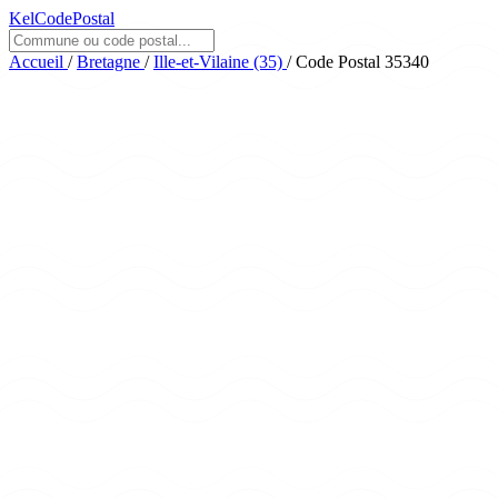
KelCodePostal
Accueil
/
Bretagne
/
Ille-et-Vilaine (35)
/
Code Postal 35340