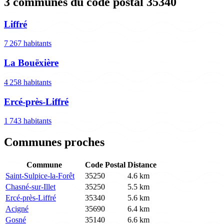
3 communes du code postal 35340
Liffré
7 267 habitants
La Bouëxière
4 258 habitants
Ercé-près-Liffré
1 743 habitants
Communes proches
Commune
Code Postal
Distance
Saint-Sulpice-la-Forêt
35250
4.6 km
Chasné-sur-Illet
35250
5.5 km
Ercé-près-Liffré
35340
5.6 km
Acigné
35690
6.4 km
Gosné
35140
6.6 km