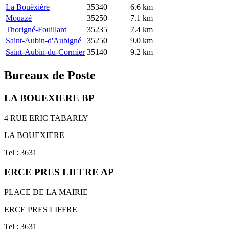
La Bouëxière
35340
6.6 km
Mouazé
35250
7.1 km
Thorigné-Fouillard
35235
7.4 km
Saint-Aubin-d'Aubigné
35250
9.0 km
Saint-Aubin-du-Cormier
35140
9.2 km
Bureaux de Poste
LA BOUEXIERE BP
4 RUE ERIC TABARLY
LA BOUEXIERE
Tel : 3631
ERCE PRES LIFFRE AP
PLACE DE LA MAIRIE
ERCE PRES LIFFRE
Tel : 3631