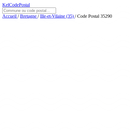
KelCodePostal
Accueil
/
Bretagne
/
Ille-et-Vilaine (35)
/
Code Postal 35290