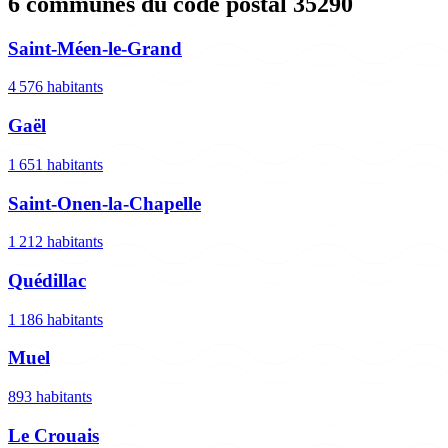
6 communes du code postal 35290
Saint-Méen-le-Grand
4 576 habitants
Gaël
1 651 habitants
Saint-Onen-la-Chapelle
1 212 habitants
Quédillac
1 186 habitants
Muel
893 habitants
Le Crouais