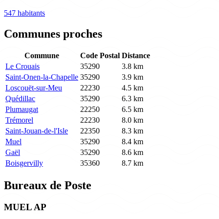
547 habitants
Communes proches
Commune
Code Postal
Distance
Le Crouais
35290
3.8 km
Saint-Onen-la-Chapelle
35290
3.9 km
Loscouët-sur-Meu
22230
4.5 km
Quédillac
35290
6.3 km
Plumaugat
22250
6.5 km
Trémorel
22230
8.0 km
Saint-Jouan-de-l'Isle
22350
8.3 km
Muel
35290
8.4 km
Gaël
35290
8.6 km
Boisgervilly
35360
8.7 km
Bureaux de Poste
MUEL AP