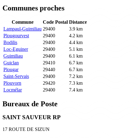
Communes proches
Commune
Code Postal
Distance
Lampaul-Guimiliau
29400
3.9 km
Plougourvest
29400
4.2 km
Bodilis
29400
4.4 km
Loc-Eguiner
29400
5.1 km
Guimiliau
29400
6.1 km
Guiclan
29410
6.7 km
Plougar
29440
6.7 km
Saint-Servais
29400
7.2 km
Plouvorn
29420
7.3 km
Locmélar
29400
7.4 km
Bureaux de Poste
SAINT SAUVEUR RP
17 ROUTE DE SIZUN