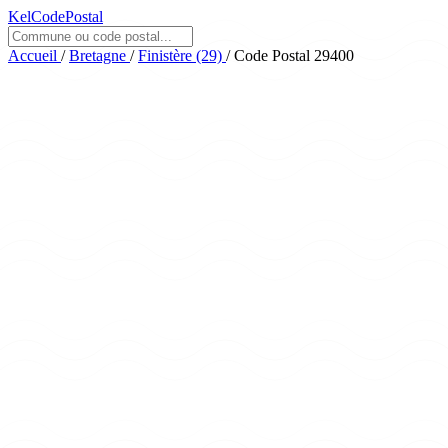
KelCodePostal
Accueil
/
Bretagne
/
Finistère (29)
/
Code Postal 29400