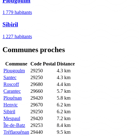
Plougoulm
1 779 habitants
Sibiril
1 227 habitants
Communes proches
Commune
Code Postal
Distance
Plougoulm
29250
4.3 km
Santec
29250
4.3 km
Roscoff
29680
4.4 km
Carantec
29660
5.7 km
Plouénan
29420
5.8 km
Henvic
29670
6.2 km
Sibiril
29250
6.2 km
Mespaul
29420
7.2 km
Île-de-Batz
29253
8.4 km
Tréflaouénan
29440
9.5 km