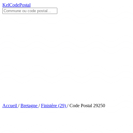
KelCodePostal
Accueil
/
Bretagne
/
Finistère (29)
/
Code Postal 29250