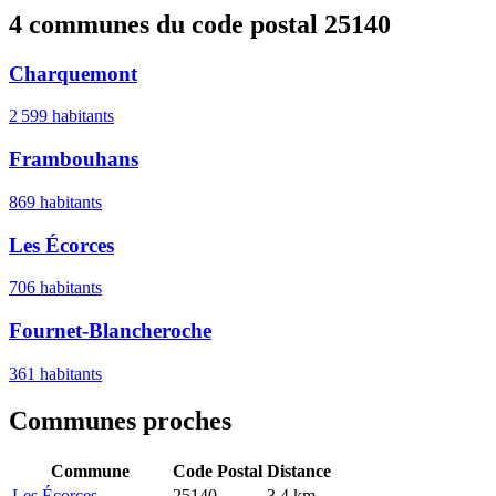
4 communes du code postal 25140
Charquemont
2 599 habitants
Frambouhans
869 habitants
Les Écorces
706 habitants
Fournet-Blancheroche
361 habitants
Communes proches
Commune
Code Postal
Distance
Les Écorces
25140
3.4 km