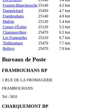
Fournet-Blancheroche
25140
4.2 km
Damprichard
25450
4.7 km
Frambouhans
25140
4.9 km
Maîche
25120
5.4 km
Cernay-l'Église
25120
5.5 km
Charmauvillers
25470
6.5 km
Les Fontenelles
25210
6.7 km
Thiébouhans
25470
7.7 km
Belfays
25470
7.9 km
Bureaux de Poste
FRAMBOUHANS RP
1 RUE DE LA FROMAGERIE
FRAMBOUHANS
Tel : 3631
CHARQUEMONT BP