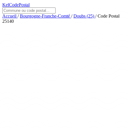
KelCodePostal
Accueil
/
Bourgogne-Franche-Comté
/
Doubs (25)
/
Code Postal
25140