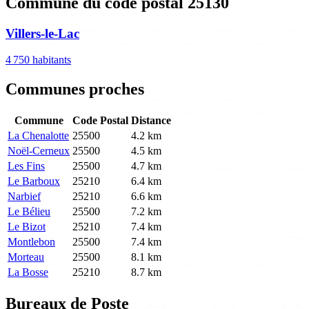
Commune du code postal 25130
Villers-le-Lac
4 750 habitants
Communes proches
Commune
Code Postal
Distance
La Chenalotte
25500
4.2 km
Noël-Cerneux
25500
4.5 km
Les Fins
25500
4.7 km
Le Barboux
25210
6.4 km
Narbief
25210
6.6 km
Le Bélieu
25500
7.2 km
Le Bizot
25210
7.4 km
Montlebon
25500
7.4 km
Morteau
25500
8.1 km
La Bosse
25210
8.7 km
Bureaux de Poste