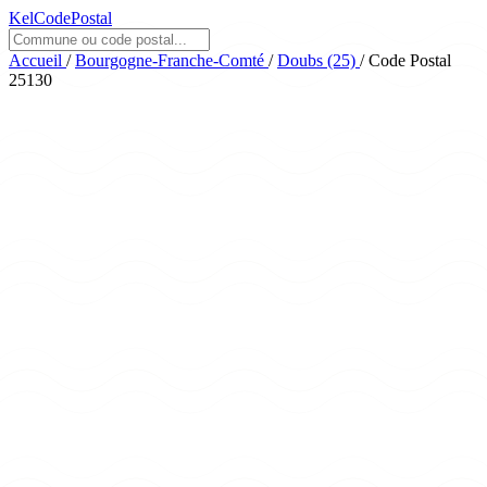
KelCodePostal
Accueil
/
Bourgogne-Franche-Comté
/
Doubs (25)
/
Code Postal
25130